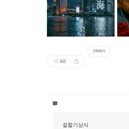
구독하기
공감
겉핥기상식