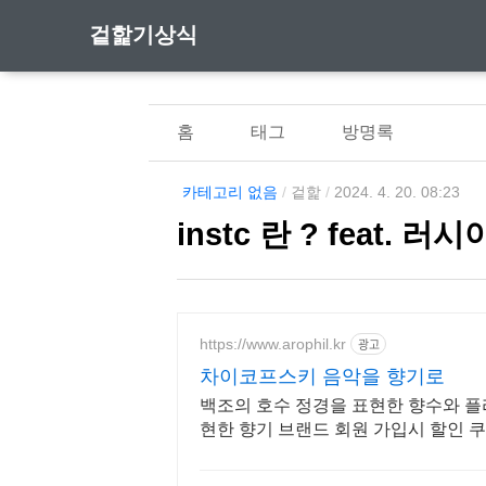
겉핥기상식
홈
태그
방명록
카테고리 없음
/
겉핥
/
2024. 4. 20. 08:23
instc 란 ? feat. 러시
https://www.arophil.kr
광고
차이코프스키 음악을 향기로
백조의 호수 정경을 표현한 향수와 플
현한 향기 브랜드 회원 가입시 할인