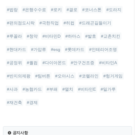
#법랑
#은행수수료
#로키
#결로
#코너스톤
#도라지
#편의점도시락
#극한직업
#히컵
#드래곤길들이기
#루꼴라
#청약
#비타민D
#하마스
#발효
#교촌치킨
#현대카드
#가압류
#esg
#롯데카드
#인테리어조명
#공정위
#퀄컴
#다이아몬드
#안구건조증
#비타민A
#반지의제왕
#팀버튼
#오아시스
#코렐라인
#헝거게임
#사과
#농협카드
#부패
#멸치
#비타민E
#밀가루
#재건축
#경제
공지사항