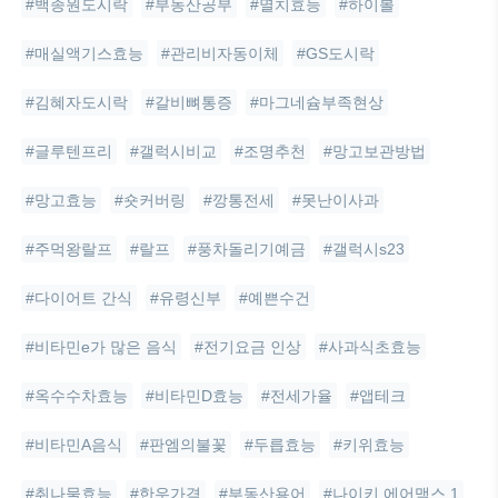
#백종원도시락
#부동산공부
#멸치효능
#하이볼
#매실액기스효능
#관리비자동이체
#GS도시락
#김혜자도시락
#갈비뼈통증
#마그네슘부족현상
#글루텐프리
#갤럭시비교
#조명추천
#망고보관방법
#망고효능
#숏커버링
#깡통전세
#못난이사과
#주먹왕랄프
#랄프
#풍차돌리기예금
#갤럭시s23
#다이어트 간식
#유령신부
#예쁜수건
#비타민e가 많은 음식
#전기요금 인상
#사과식초효능
#옥수수차효능
#비타민D효능
#전세가율
#앱테크
#비타민A음식
#판엠의불꽃
#두릅효능
#키위효능
#취나물효능
#한우가격
#부동산용어
#나이키 에어맥스 1