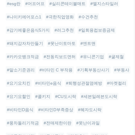
#esg란
#어프어프
#실리콘테이블매트
#엘지스타일러
#나이키에어포스1
#극한직업영화
#수건추천
#감기에좋은음식5가지
#러그추천
#일회용컵보증금제
#돼지감자차만들기
#못난이토마토
#엔트맨
#카카오뱅크적금
#전동킥보드면허
#유니콘기업
#굴제철
#말소기준권리
#비타민 C 부작용
#기획부동산사기
#부동사
#요기요치킨
#비타민e음식
#퇴행성관절염예방
#마켓컬리
#요기요할인
#콜키지
#CU도시락
#세븐일레븐도시락
#비타민D음식
#비타민D부족증상
#혜자도시락
#풍차돌리기적금
#전매제한이란
#못난이과일