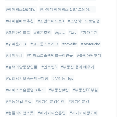
#에어맥스1발매일
#나이키 에어맥스 1 87 그레이트 인도어
#테이블매트추천
#조던하이드로3
#조던하이드로일정
#조던하이드로
#앱톤조명
#gata
#twb
#가타수건
#귀여운러그
#코드쿤스트러그
#cavalife
#saytouche
#세이투셰
#더퍼스트슬램덩크등장인물
#블랙아담후기
#블랙아담등장인물
#엔트맨3
#부동산 용어 배우기
#일회용컴보증금제문제점
#우리동네gs
#더퍼스트슬램덩크후기
#부동산pf란
#부동산PF부실
#부동산 pf 부실
#깜깜이 분양이란
#깜깜이분양
#컴플라이언스뜻
#메가커피손흥민
#메가커피광고비