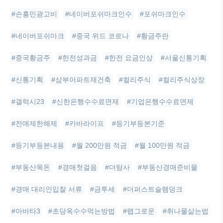
#손흥민광고비
#네이버포쉬마크인수
#포쉬마크인수
#네이버포쉬마크
#중국 위드 코로나
#황금주란
#중국황금주
#한전성과금
#한전 요금인상
#서울신통기획
#신통기획
#삼부아파트재건축
#컬리주식
#컬리주식상장
#갤럭시23
#신한은행수수료면제
#기업은행수수료면제
#전매제한해제
#카바라이프
#등기부등본기준
#등기부등본내용
#월 200만원 적금
#월 100만원 적금
#부동산목돈
#경매첫걸음
#더탐사
#부동산경매준비물
#경매 대리인입찰 서류
#금투세
#더퍼스트슬램덩크
#아바타3
#초당옥수수먹는방법
#랩그로운
#취나물삶는법