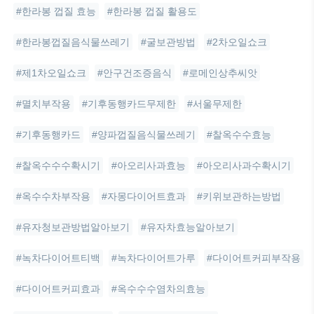
#한라봉 껍질 효능
#한라봉 껍질 활용도
#한라봉껍질음식물쓰레기
#굴보관방법
#2차오일쇼크
#제1차오일쇼크
#안구건조증음식
#로메인상추씨앗
#멸치부작용
#기후동행카드무제한
#서울무제한
#기후동행카드
#양파껍질음식물쓰레기
#찰옥수수효능
#찰옥수수수확시기
#아오리사과효능
#아오리사과수확시기
#옥수수차부작용
#자몽다이어트효과
#키위보관하는방법
#유자청보관방법알아보기
#유자차효능알아보기
#녹차다이어트티백
#녹차다이어트가루
#다이어트커피부작용
#다이어트커피효과
#옥수수수염차의효능