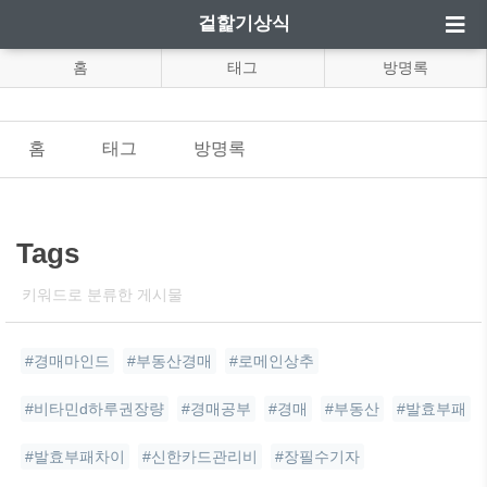
겉핥기상식
홈
태그
방명록
홈
태그
방명록
Tags
키워드로 분류한 게시물
#경매마인드
#부동산경매
#로메인상추
#비타민d하루권장량
#경매공부
#경매
#부동산
#발효부패
#발효부패차이
#신한카드관리비
#장필수기자