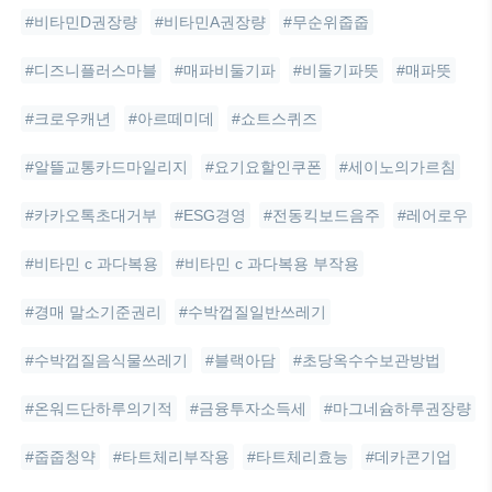
#비타민D권장량
#비타민A권장량
#무순위줍줍
#디즈니플러스마블
#매파비둘기파
#비둘기파뜻
#매파뜻
#크로우캐년
#아르떼미데
#쇼트스퀴즈
#알뜰교통카드마일리지
#요기요할인쿠폰
#세이노의가르침
#카카오톡초대거부
#ESG경영
#전동킥보드음주
#레어로우
#비타민 c 과다복용
#비타민 c 과다복용 부작용
#경매 말소기준권리
#수박껍질일반쓰레기
#수박껍질음식물쓰레기
#블랙아담
#초당옥수수보관방법
#온워드단하루의기적
#금융투자소득세
#마그네슘하루권장량
#줍줍청약
#타트체리부작용
#타트체리효능
#데카콘기업