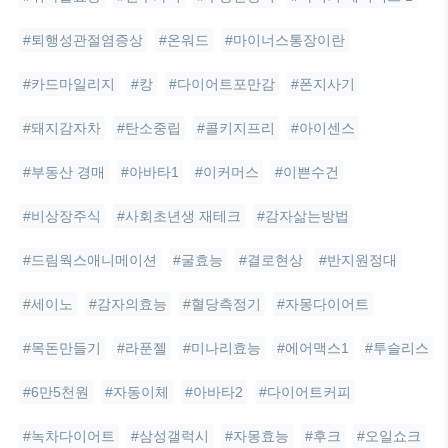
#퇴행성관절염증상
#온워드
#마이너스통장이란
#카드마일리지
#캉
#다이어트포만감
#폰지사기
#돼지감자차
#탄소중립
#콜키지프리
#아이센스
#부동산 경매
#아바타1
#이커머스
#이쁜수건
#비상장주식
#사회초년생 재테크
#감자삶는방법
#드림웍스애니메이션
#굴효능
#결로현상
#반지원정대
#세이노
#감자의효능
#혈당측정기
#자몽다이어트
#목돈만들기
#라푼젤
#미나리효능
#에어맥스1
#투슬리스
#6만5천원
#자동이체
#아바타2
#다이어트커피
#녹차다이어트
#삼성갤럭시
#자몽효능
#후크
#오일쇼크