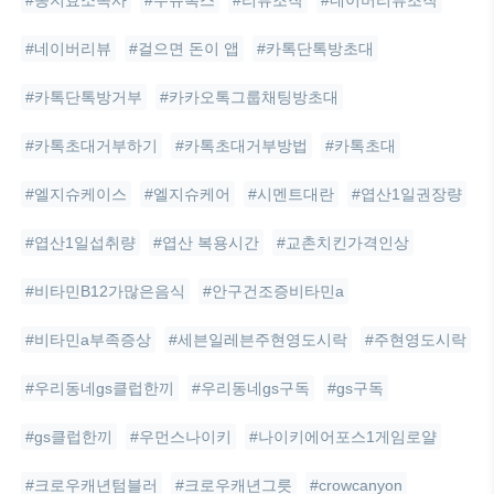
#송지효소속사
#우쥬록스
#리뷰조작
#네이버리뷰조작
#네이버리뷰
#걸으면 돈이 앱
#카톡단톡방초대
#카톡단톡방거부
#카카오톡그룹채팅방초대
#카톡초대거부하기
#카톡초대거부방법
#카톡초대
#엘지슈케이스
#엘지슈케어
#시멘트대란
#엽산1일권장량
#엽산1일섭취량
#엽산 복용시간
#교촌치킨가격인상
#비타민B12가많은음식
#안구건조증비타민a
#비타민a부족증상
#세븐일레븐주현영도시락
#주현영도시락
#우리동네gs클럽한끼
#우리동네gs구독
#gs구독
#gs클럽한끼
#우먼스나이키
#나이키에어포스1게임로얄
#크로우캐년텀블러
#크로우캐년그릇
#crowcanyon