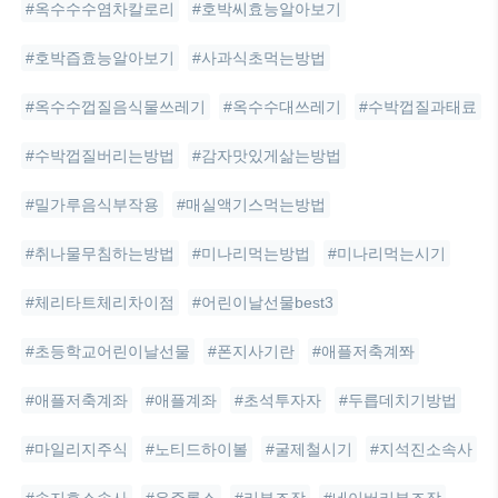
#옥수수수염차칼로리
#호박씨효능알아보기
#호박즙효능알아보기
#사과식초먹는방법
#옥수수껍질음식물쓰레기
#옥수수대쓰레기
#수박껍질과태료
#수박껍질버리는방법
#감자맛있게삶는방법
#밀가루음식부작용
#매실액기스먹는방법
#취나물무침하는방법
#미나리먹는방법
#미나리먹는시기
#체리타트체리차이점
#어린이날선물best3
#초등학교어린이날선물
#폰지사기란
#애플저축계쫘
#애플저축계좌
#애플계좌
#초석투자자
#두릅데치기방법
#마일리지주식
#노티드하이볼
#굴제철시기
#지석진소속사