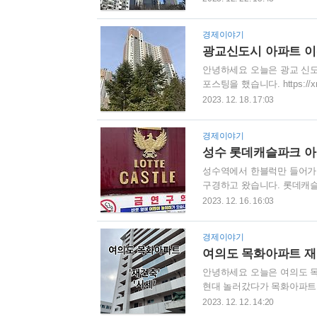
그쪽과 비교해보면 더 깔끔
니다. 5단지인 신화 아파트
경제이야기
느낀게 아파트와 아파트 사
광교신도시 아파트 
니다. 오늘다녀온 한진아파트
안녕하세요 오늘은 광교 신
포스팅을 했습니다. https:/
오늘은 광교에 있는 중흥s클
2023. 12. 18. 17:03
점을 갔다가 "광교신도시의 대장
들어와서 보시면 좋습니다. 
경제이야기
신도시 아파트 이편한세상 광
성수 롯데캐슬파크 
지 안에만 돌아다녀도 산책이 
성수역에서 한블럭만 들어가면
구경하고 왔습니다. 롯데캐슬파크
9,000만원이네요. 롯데캐슬
2023. 12. 16. 16:03
주차장과 바로 연결돼있어 지
이 있는 건 처음봐서 찍어봤어요
경제이야기
수동2가 성수아이파크 656세대.
여의도 목화아파트 재
원입니다. 여기는 사진을 못
안녕하세요 오늘은 여의도 목
현대 놀러갔다가 목화아파트
트에서 횡단보도를 건너면 바
2023. 12. 12. 14:20
지만 유일하게 여의도 한강