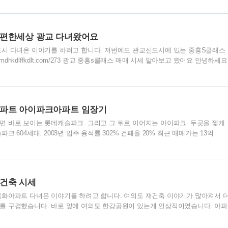
한 느낌이였습니다. 페인트칠을 새로해서 그런지 오래된 아파트 느낌은 아니였습
와 붙어 있으며 그 사이에는 걷기 좋은 거리로 되어 있었습니다. 분당을 쭉 보면서
이에 걷기 좋은 거리및 공원을 만들어서 초등학교까지 걸어가기 좋게 만들어놨습
이편한세상 광교 다녀왔어요
 같은 경우도 바로 옆에 초등학교가 있습니다. 탄천초등학교가..
도시 다녀온 이야기를 하려고 합니다. 저번에도 관교신도시에 있는 중흥S클래스
/xmdhkdlffkdlt.com/273 광교 중흥s클래스 매매 시세 알아보고 왔어요 안녕하세요
래스 다녀온 이야기를 하려고 합니다. 광교에 가면 꼭 가야한다는 갤러리아 광
은 어디지?" 생각에 돌아보고 왔습니다. xmdhkdlffkdlt.com 궁금하신분들은
오늘다녀온곳은 대장은 아니지만 세대수가 굉장히 많은 이편한 세상입니다. 광
교 보이시는거처럼 1970세대의 대단지 입니다. 총 22개동으로 되어 있어서 단
아파트 아이파크아파트 임장기
될 정도 입니다. 평수는..
 바로 보이는 롯데캐슬파크. 그리고 그 뒤로 이어지는 아이파크. 두곳을 짧게
 604세대. 2003년 입주 용적률 302% 건페율 20% 최근 매매가는 13억
이 동간 거리가 더 넓었어요. 그리고 아이파크보다 단지 안이 더 걷기 좋아요 지
상에는 차가 없어요. 체육시설을 지나서 상가가는 길. 아파트 단지 상가애 화실
. 총 7동으로 구성. 106,107동이 역과 제일 가까워요. 중앙광장도 넓고요. 성
 2003년 입주 용적률 310% 건폐율 20% 32평 기준 최근 매매가 13억 7,000
건축 시세
 찍어서 네이버에서..
화아파트 다녀온 이야기를 하려고 합니다. 여의도 재건축 이야기가 많아져서 
를 구경했습니다. 바로 앞에 여의도 한강공원이 있는게 인상적이였습니다. 아파
로 한강공원입니다. 보통 한강공원 앞에 아파트는 굴다리를 건너야 한강이 나
공원만 그렇지 않습니다. 여의도 목화아파트 재건축 여의도 목화아파트 재건축단