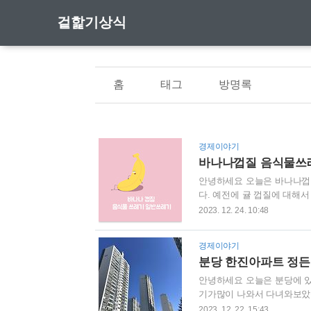
겉핥기상식
홈
태그
방명록
경제이야기
바나나껍질 음식물쓰
안녕하세요 오늘은 바나나껍
다. 예전에 귤 껍질에 대해
는 바나나껍질을 소개하려고
2023. 12. 24. 10:48
껍질은 음식물쓰레기 입니다.
라고 생각하시면 됩니다. 바
경제이야기
니다. 좀 어렵다고 생각하시
분당 한진아파트 정든
나 껍질은 동물이 먹을 수 없
안녕하세요 오늘은 분당에 있
기가많이 나와서 다녀와보았습니
지로 나누어져 있습니다. 오
2023. 12. 22. 15:43