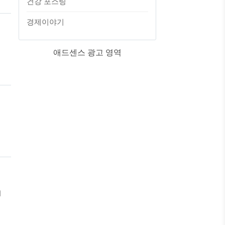
건강 포스팅
경제이야기
애드센스 광고 영역
교
교
하
만
더
오