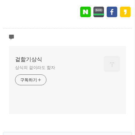
겉핥기상식
상식의 겉이라도 핥자
구독하기