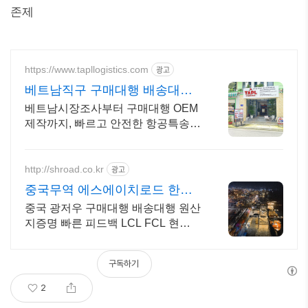
존제
https://www.tapllogistics.com
광고
베트남직구 구매대행 배송대행
베트남-한국 양방향 국제택배
베트남시장조사부터 구매대행 OEM
제작까지, 빠르고 안전한 항공특송,
우체국택배 쇼피 라자다 롯데쇼핑
온/오프라안 구매대행 빠르고 안전하
고 친절합니다.
http://shroad.co.kr
광고
중국무역 에스에이치로드 한국
인 현지법인운영 TT송금
중국 광저우 구매대행 배송대행 원산
지증명 빠른 피드백 LCL FCL 현지
센터운영
구독하기
2