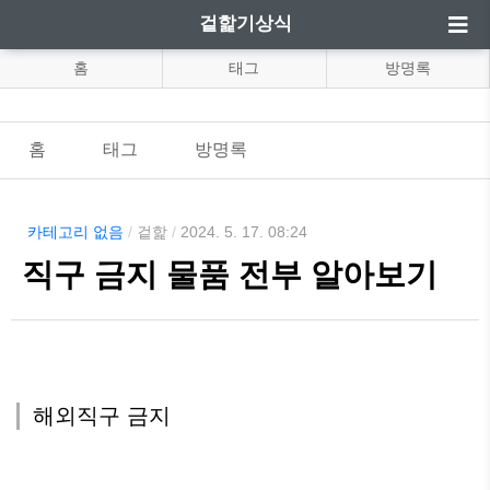
겉핥기상식
홈
태그
방명록
홈
태그
방명록
카테고리 없음
/
겉핥
/
2024. 5. 17. 08:24
직구 금지 물품 전부 알아보기
해외직구 금지