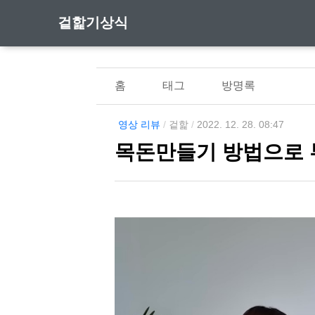
겉핥기상식
홈
태그
방명록
영상 리뷰
/
겉핥
/
2022. 12. 28. 08:47
목돈만들기 방법으로 