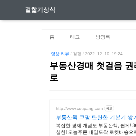
겉핥기상식
홈
태그
방명록
영상 리뷰
/
겉핥
/
2022. 12. 10. 19:24
부동산경매 첫걸음 권리
로
http://www.coupang.com
광고
부동산책 쿠팡 탄탄한 기본기 쌓
복잡한 경제 개념도 부동산책, 쉽게!
실천! 오늘주문 내일도착 로켓배송으